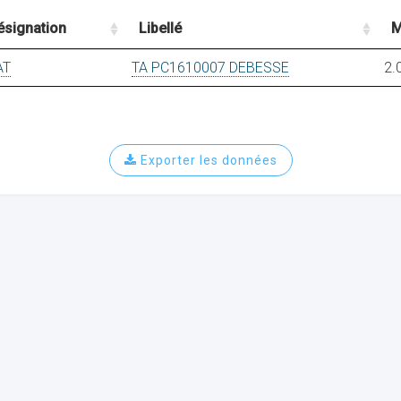
ésignation
Libellé
M
AT
TA PC1610007 DEBESSE
2.
Exporter les données