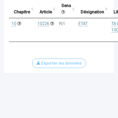
Sens
Chapitre
Article
Désignation
Li
ocaux
10
10226
R/I
ETAT
TA 
10
Exporter les données
ociations