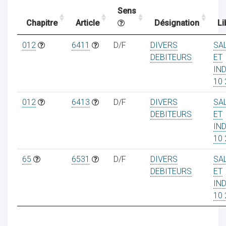
Sens
Chapitre
Article
Désignation
Li
ocaux
012
6411
D/F
DIVERS
SA
DEBITEURS
ET
IN
10 
012
6413
D/F
DIVERS
SA
DEBITEURS
ET
IN
10 
65
6531
D/F
DIVERS
SA
DEBITEURS
ET
IN
ociations
10 