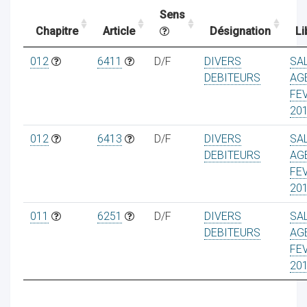
Sens
Chapitre
Article
Désignation
Li
ocaux
012
6411
D/F
DIVERS
SA
DEBITEURS
AG
FE
20
012
6413
D/F
DIVERS
SA
DEBITEURS
AG
FE
20
011
6251
D/F
DIVERS
SA
DEBITEURS
AG
FE
ociations
20