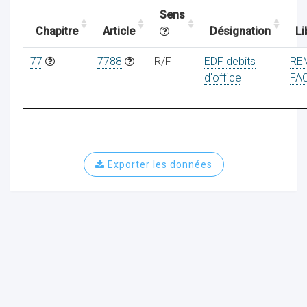
Sens
Chapitre
Article
Désignation
Li
ocaux
77
7788
R/F
EDF debits
RE
d'office
FA
Exporter les données
ociations