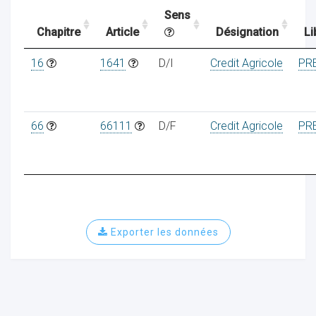
Sens
Chapitre
Article
Désignation
Li
ocaux
16
1641
D/I
Credit Agricole
PR
66
66111
D/F
Credit Agricole
PR
Exporter les données
ociations