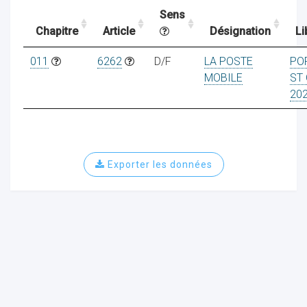
Sens
Chapitre
Article
Désignation
Li
ocaux
011
6262
D/F
LA POSTE
PO
MOBILE
ST
20
Exporter les données
ociations