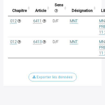
Sens
Chapitre
Article
Désignation
Li
ocaux
012
6411
D/F
MNT
MN
PR
11 
012
6413
D/F
MNT
MN
PR
11 
Exporter les données
ociations