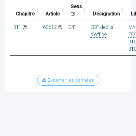
Sens
Chapitre
Article
Désignation
Li
ocaux
011
60612
D/F
EDF debits
MA
d'office
EC
01
31
Exporter les données
ociations