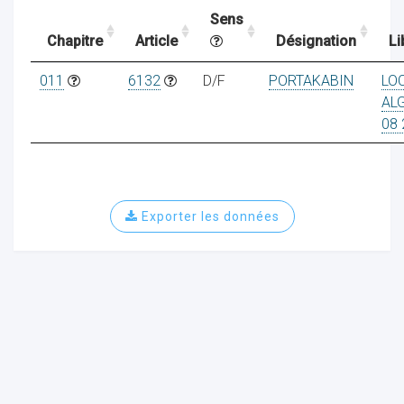
Sens
Chapitre
Article
Désignation
Li
ocaux
011
6132
D/F
PORTAKABIN
LO
AL
08 
Exporter les données
ociations