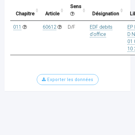
Sens
Chapitre
Article
Désignation
Li
ocaux
011
60612
D/F
EDF debits
EP
d'office
D 
01 
10 
Exporter les données
ociations