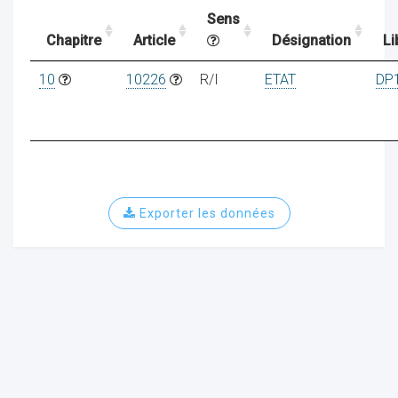
Sens
Chapitre
Article
Désignation
Li
ocaux
10
10226
R/I
ETAT
DP
Exporter les données
ociations