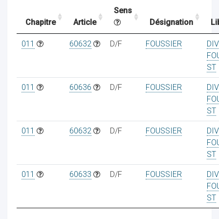
Sens
Chapitre
Article
Désignation
Li
ocaux
011
60632
D/F
FOUSSIER
DI
FO
ST
011
60636
D/F
FOUSSIER
DI
FO
ST
011
60632
D/F
FOUSSIER
DI
FO
ST
011
60633
D/F
FOUSSIER
DI
ociations
FO
ST