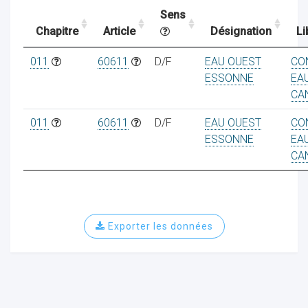
Sens
Chapitre
Article
Désignation
Li
ocaux
011
60611
D/F
EAU OUEST
CO
ESSONNE
EAU
CA
011
60611
D/F
EAU OUEST
CO
ESSONNE
EAU
CA
Exporter les données
ociations