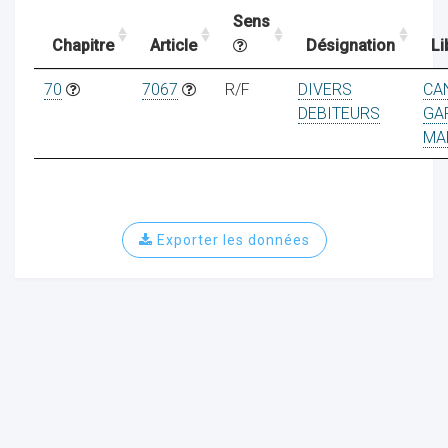
Sens
Chapitre
Article
Désignation
Li
ocaux
70
7067
R/F
DIVERS
CA
DEBITEURS
GA
MA
Exporter les données
ociations