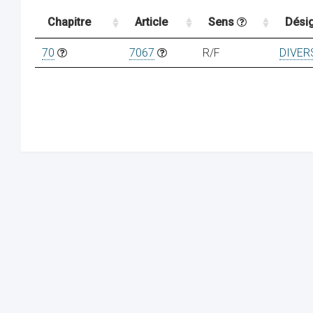
Chapitre
Article
Sens
Dési
70
7067
R/F
DIVER