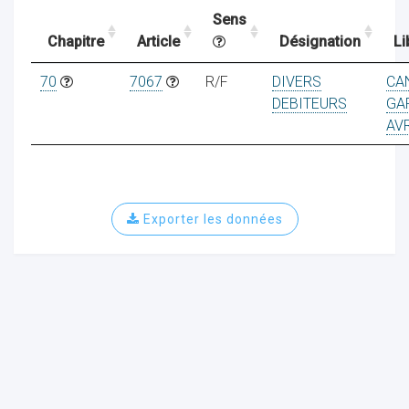
Sens
Chapitre
Article
Désignation
Li
ocaux
70
7067
R/F
DIVERS
CA
DEBITEURS
GA
AVR
Exporter les données
ociations