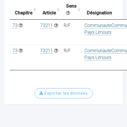
Sens
Chapitre
Article
Désignation
ocaux
73
73211
R/F
CommunauteCommu
Pays Limours
73
73211
R/F
CommunauteCommu
Pays Limours
Exporter les données
ociations