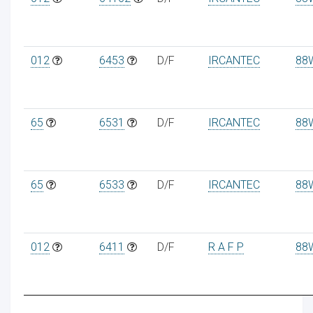
012
6453
D/F
IRCANTEC
88
65
6531
D/F
IRCANTEC
88
65
6533
D/F
IRCANTEC
88
012
6411
D/F
R A F P
88