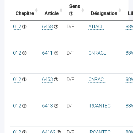
Sens
Chapitre
Article
Désignation
Li
ocaux
012
6458
D/F
ATIACL
88
012
6411
D/F
CNRACL
88
012
6453
D/F
CNRACL
88
012
6413
D/F
IRCANTEC
88
ociations
012
64162
D/F
IRCANTEC
88