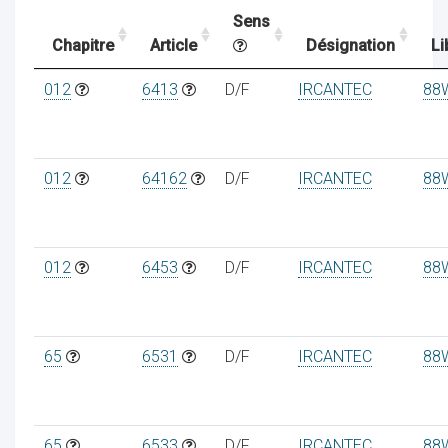
Sens
Chapitre
Article
Désignation
Li
ocaux
012
6413
D/F
IRCANTEC
88
012
64162
D/F
IRCANTEC
88
012
6453
D/F
IRCANTEC
88
65
6531
D/F
IRCANTEC
88
ociations
65
6533
D/F
IRCANTEC
88