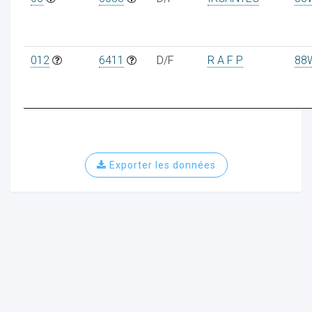
012
6411
D/F
R A F P
88
Exporter les données