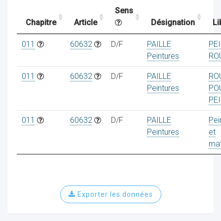
Sens
Chapitre
Article
Désignation
Li
ocaux
011
60632
D/F
PAILLE
PE
Peintures
RO
011
60632
D/F
PAILLE
RO
Peintures
PO
PE
011
60632
D/F
PAILLE
Pei
Peintures
et
mat
ociations
Exporter les données