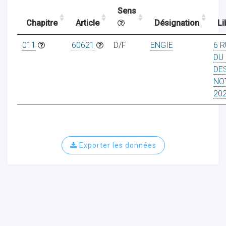
Sens
Chapitre
Article
Désignation
Li
ocaux
011
60621
D/F
ENGIE
6 R
DU
DE
NO
20
Exporter les données
ociations