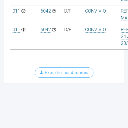
011
6042
D/F
CONVIVIO
RE
MA
011
6042
D/F
CONVIVIO
RE
24 
28/
Exporter les données