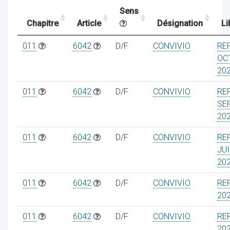
Sens
Chapitre
Article
Désignation
Li
ocaux
011
6042
D/F
CONVIVIO
RE
OC
20
011
6042
D/F
CONVIVIO
RE
SE
20
011
6042
D/F
CONVIVIO
RE
JUI
20
011
6042
D/F
CONVIVIO
RE
ociations
20
011
6042
D/F
CONVIVIO
RE
20