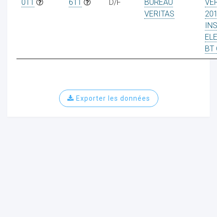
011
611
D/F
BUREAU
VE
VERITAS
20
IN
EL
BT
Exporter les données