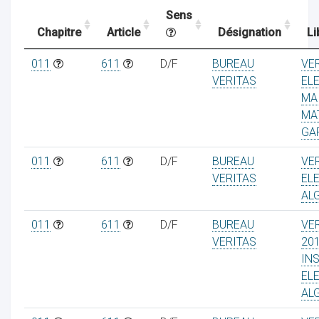
Sens
Chapitre
Article
Désignation
Li
ocaux
011
611
D/F
BUREAU
VE
VERITAS
EL
MA
MA
GA
011
611
D/F
BUREAU
VE
VERITAS
EL
AL
011
611
D/F
BUREAU
VE
VERITAS
20
IN
ociations
EL
AL