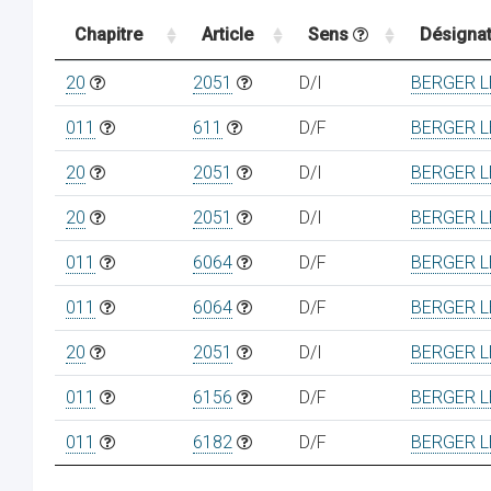
Chapitre
Article
Sens
Désignat
20
2051
D/I
BERGER L
011
611
D/F
BERGER L
20
2051
D/I
BERGER L
20
2051
D/I
BERGER L
011
6064
D/F
BERGER L
011
6064
D/F
BERGER L
20
2051
D/I
BERGER L
011
6156
D/F
BERGER L
011
6182
D/F
BERGER L