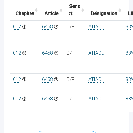
Sens
Chapitre
Article
Désignation
Li
ocaux
012
6458
D/F
ATIACL
88
012
6458
D/F
ATIACL
88
012
6458
D/F
ATIACL
88
012
6458
D/F
ATIACL
88
ociations