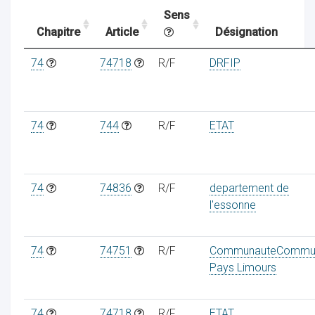
Sens
Chapitre
Article
Désignation
ocaux
74
74718
R/F
DRFIP
74
744
R/F
ETAT
74
74836
R/F
departement de
l'essonne
74
74751
R/F
CommunauteCommu
ociations
Pays Limours
74
74718
R/F
ETAT