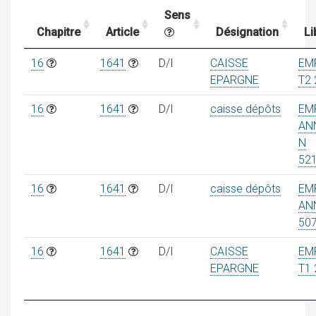
Sens
Chapitre
Article
Désignation
Li
ocaux
16
1641
D/I
CAISSE
EM
EPARGNE
T2 
16
1641
D/I
caisse dépôts
EM
AN
N
52
16
1641
D/I
caisse dépôts
EM
AN
50
16
1641
D/I
CAISSE
EM
ociations
EPARGNE
T1 