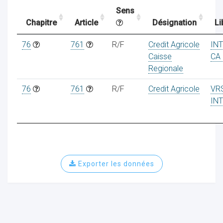
Sens
Chapitre
Article
Désignation
Li
ocaux
76
761
R/F
Credit Agricole
IN
Caisse
CA
Regionale
76
761
R/F
Credit Agricole
VR
IN
Exporter les données
ociations