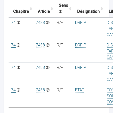
Sens
Chapitre
Article
Désignation
Li
ocaux
74
7488
R/F
DRFIP
DIS
TA
CA
74
7488
R/F
DRFIP
DIS
TA
CA
74
7488
R/F
DRFIP
DIS
TA
CA
74
7488
R/F
ETAT
FO
ociations
SO
CO