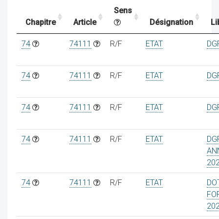
Sens
Chapitre
Article
Désignation
Li
ocaux
74
74111
R/F
ETAT
DGF
74
74111
R/F
ETAT
DGF
74
74111
R/F
ETAT
DGF
74
74111
R/F
ETAT
DG
AN
20
74
74111
R/F
ETAT
DO
ociations
FO
20