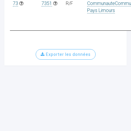
73
7351
R/F
CommunauteCommu
Pays Limours
ur
Exporter les données