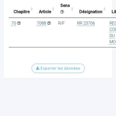
Sens
Chapitre
Article
Désignation
Li
ocaux
70
7088
R/F
RR 23706
RE
CO
DU
MO
Exporter les données
ociations