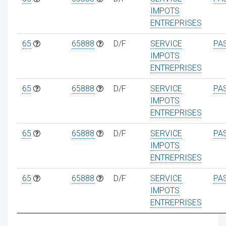
IMPOTS
ENTREPRISES
65
65888
D/F
SERVICE
PA
IMPOTS
ENTREPRISES
65
65888
D/F
SERVICE
PA
IMPOTS
ENTREPRISES
65
65888
D/F
SERVICE
PA
IMPOTS
ENTREPRISES
65
65888
D/F
SERVICE
PA
IMPOTS
ENTREPRISES