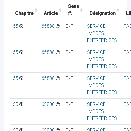
Sens
Chapitre
Article
Désignation
Li
ocaux
65
65888
D/F
SERVICE
PA
IMPOTS
ENTREPRISES
65
65888
D/F
SERVICE
PA
IMPOTS
ENTREPRISES
65
65888
D/F
SERVICE
PA
IMPOTS
ENTREPRISES
65
65888
D/F
SERVICE
PA
ociations
IMPOTS
ENTREPRISES
65
65888
D/F
SERVICE
PA