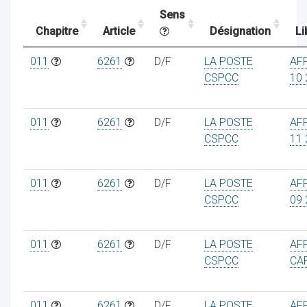
Sens
Chapitre
Article
Désignation
Li
ocaux
011
6261
D/F
LA POSTE
AF
CSPCC
10 
011
6261
D/F
LA POSTE
AF
CSPCC
11 
011
6261
D/F
LA POSTE
AF
CSPCC
09 
011
6261
D/F
LA POSTE
AF
ociations
CSPCC
CA
011
6261
D/F
LA POSTE
AF