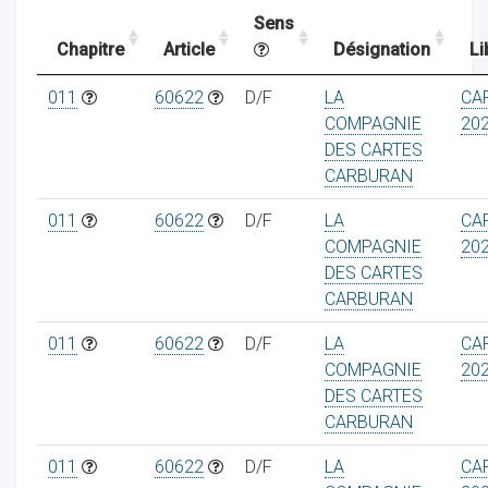
Sens
Chapitre
Article
Désignation
Li
ocaux
011
60622
D/F
LA
CA
COMPAGNIE
202
DES CARTES
CARBURAN
011
60622
D/F
LA
CA
COMPAGNIE
202
DES CARTES
CARBURAN
011
60622
D/F
LA
CA
COMPAGNIE
202
DES CARTES
ociations
CARBURAN
011
60622
D/F
LA
CA