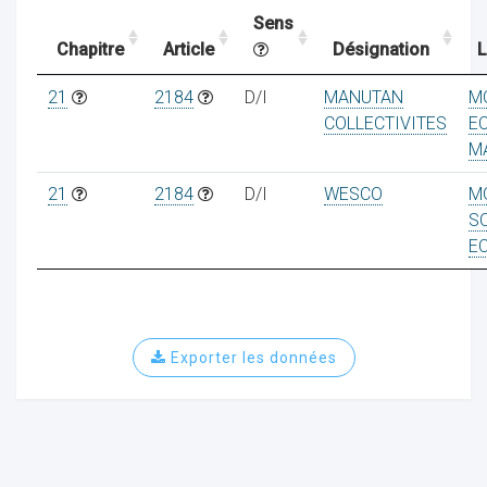
Sens
Chapitre
Article
Désignation
L
ocaux
21
2184
D/I
MANUTAN
M
COLLECTIVITES
E
M
21
2184
D/I
WESCO
M
S
E
Exporter les données
ociations