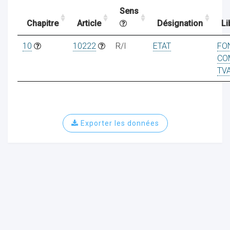
Sens
Chapitre
Article
Désignation
Li
ocaux
10
10222
R/I
ETAT
FO
CO
TV
Exporter les données
ociations