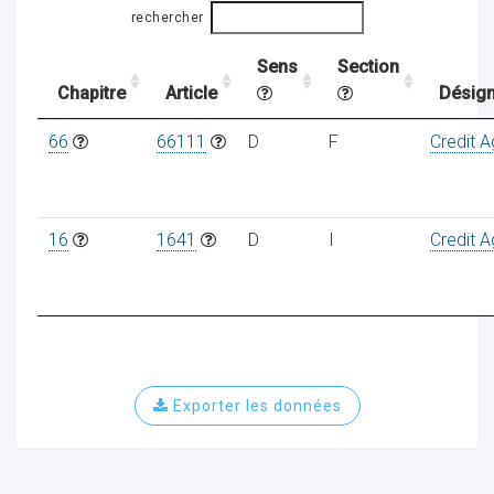
rechercher
Sens
Section
ocaux
Chapitre
Article
Désign
66
66111
D
F
Credit A
16
1641
D
I
Credit A
Exporter les données
ociations