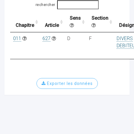
rechercher
Sens
Section
ocaux
Chapitre
Article
Désign
011
627
D
F
DIVERS
DEBITE
Exporter les données
ociations