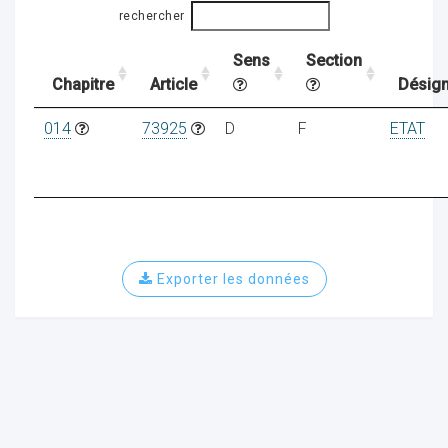
rechercher
Sens
Section
ocaux
Chapitre
Article
Désign
014
73925
D
F
ETAT
Exporter les données
ociations