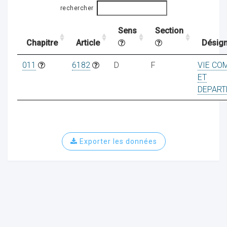
rechercher
Sens
Section
ocaux
Chapitre
Article
Désign
011
6182
D
F
VIE CO
ET
DEPART
Exporter les données
ociations