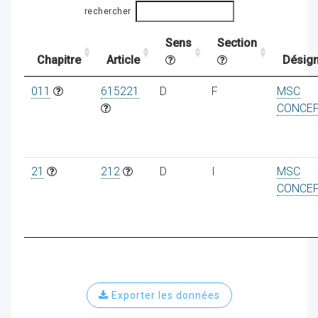
rechercher
Sens
Section
ocaux
Chapitre
Article
Désign
011
615221
D
F
MSC
CONCE
21
212
D
I
MSC
CONCE
ociations
Exporter les données