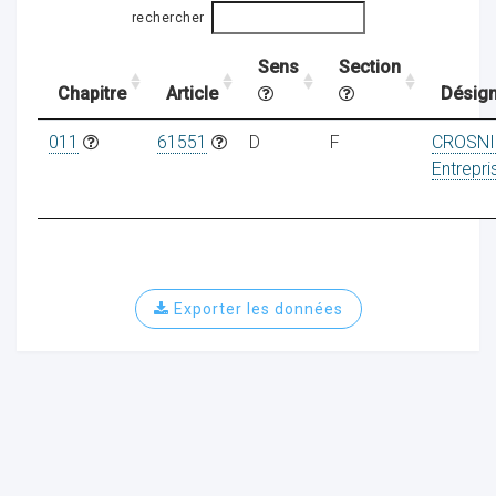
rechercher
Sens
Section
ocaux
Chapitre
Article
Désign
011
61551
D
F
CROSNI
Entrepri
Exporter les données
ociations