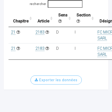
rechercher
Sens
Section
ocaux
Chapitre
Article
Désign
21
2183
D
I
FC MIC
SARL
21
2183
D
I
FC MIC
SARL
Exporter les données
ociations