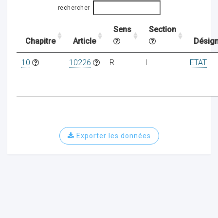
rechercher
Sens
Section
ocaux
Chapitre
Article
Désign
10
10226
R
I
ETAT
Exporter les données
ociations