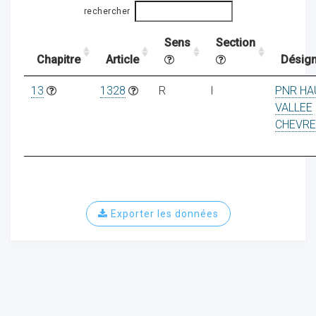
rechercher
Sens
Section
ocaux
Chapitre
Article
Désign
13
1328
R
I
PNR HA
VALLEE
CHEVRE
Exporter les données
ociations