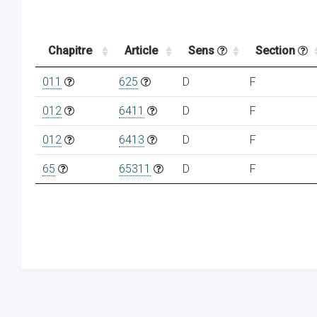
Chapitre
Article
Sens
Section
011
625
D
F
012
6411
D
F
012
6413
D
F
65
65311
D
F