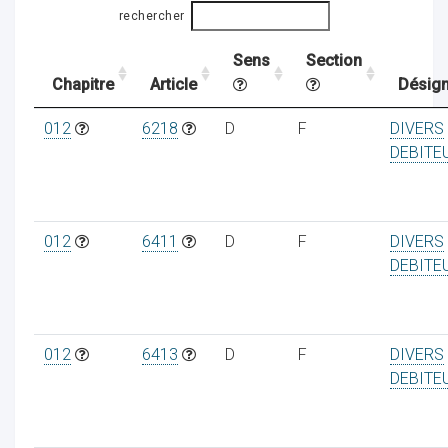
rechercher
Sens
Section
ocaux
Chapitre
Article
Désign
012
6218
D
F
DIVERS
DEBITE
012
6411
D
F
DIVERS
DEBITE
012
6413
D
F
DIVERS
DEBITE
ociations