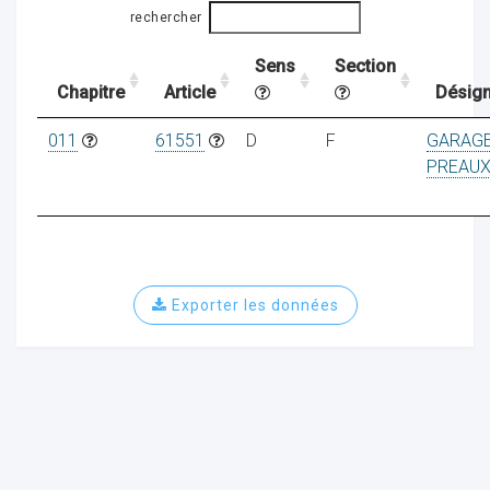
rechercher
Sens
Section
ocaux
Chapitre
Article
Désign
011
61551
D
F
GARAGE
PREAU
Exporter les données
ociations